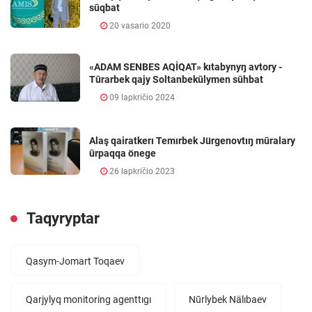
sūqbat
20 vasario 2020
«ADAM SENBES AQİQAT» kıtabynyŋ avtory -
Tūrarbek qajy Soltanbekūlymen sūhbat
09 lapkričio 2024
Alaş qairatkerı Temırbek Jürgenovtıŋ mūralary
ūrpaqqa önege
26 lapkričio 2023
Taqyryptar
Qasym-Jomart Toqaev
Qarjylyq monitoring agenttıgı
Nūrlybek Nälıbaev