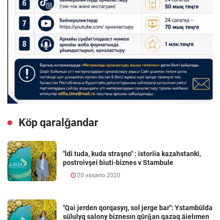
Köp qaralǧandar
"İdi tuda, kuda straşno" : istoriia kazahstanki,
postroivşei biuti-biznes v Stambule
20 vasario 2020
"Qai jerden qorqasyŋ, sol jerge bar": Ystambūlda
sūlulyq salony biznesın qūrǧan qazaq äielımen