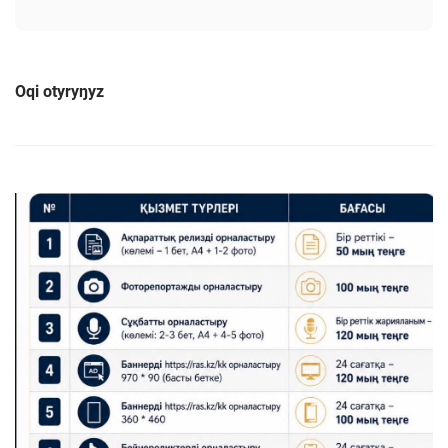
Oqi otyryŋyz