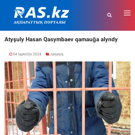
Atyşuly Hasan Qasymbaev qamauǧa alyndy
04 lapkričio 2024
Jaŋalyq