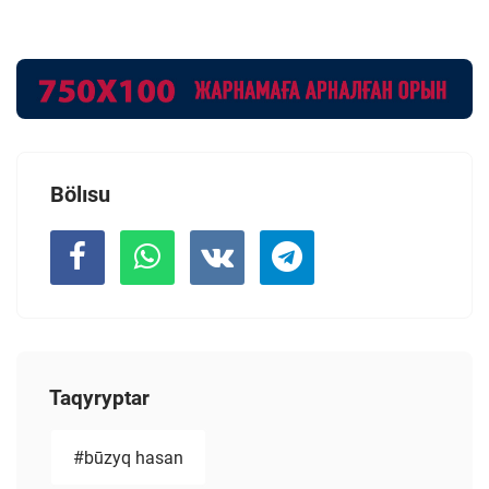
Bölısu
Taqyryptar
#būzyq hasan