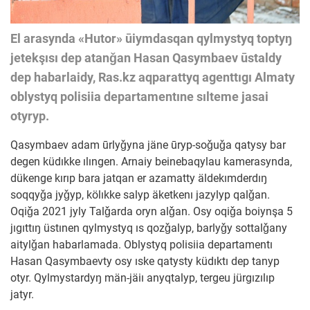
El arasynda «Hutor» ūiymdasqan qylmystyq toptyŋ
jetekşısı dep atanǧan Hasan Qasymbaev ūstaldy
dep habarlaidy, Ras.kz aqparattyq agenttıgı Almaty
oblystyq polisiia departamentıne sılteme jasai
otyryp.
Qasymbaev adam ūrlyǧyna jäne ūryp-soǧuǧa qatysy bar
degen küdıkke ılıngen.
Arnaiy beinebaqylau kamerasynda,
dükenge kırıp bara jatqan er azamatty äldekımderdıŋ
soqqyǧa jyǧyp, kölıkke salyp äketkenı jazylyp qalǧan.
Oqiǧa 2021 jyly Talǧarda oryn alǧan. Osy oqiǧa boiynşa 5
jıgıttıŋ üstınen qylmystyq ıs qozǧalyp, barlyǧy sottalǧany
aitylǧan habarlamada. Oblystyq polisiia departamentı
Hasan Qasymbaevty osy ıske qatysty küdıktı dep tanyp
otyr. Qylmystardyŋ män-jäiı anyqtalyp, tergeu jürgızılıp
jatyr.