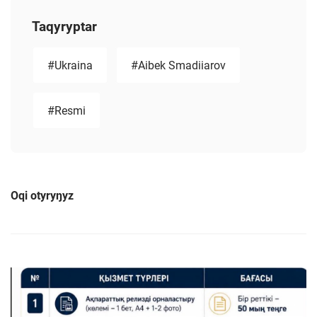
Taqyryptar
#Ukraina
#Aibek Smadiiarov
#Resmi
Oqi otyryŋyz