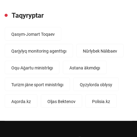
Taqyryptar
Qasym-Jomart Toqaev
Qarjylyq monitoring agenttıgı
Nūrlybek Nälıbaev
Oqu-Aǧartu ministrlıgı
Astana äkımdıgı
Turizm jäne sport ministrlıgı
Qyzylorda oblysy
Aqorda.kz
Oljas Bektenov
Polisia.kz