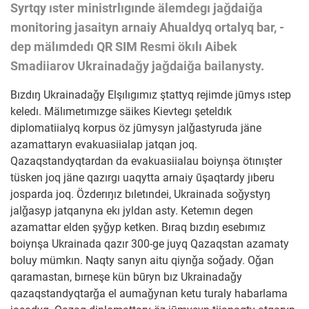
Syrtqy ıster ministrlıgınde älemdegı jaǧdaiǧa
monitoring jasaityn arnaiy Ahualdyq ortalyq bar, -
dep mälımdedı QR SIM Resmi ökılı Aibek
Smadiiarov Ukrainadaǧy jaǧdaiǧa bailanysty.
Bızdıŋ Ukrainadaǧy Elşılıgımız ştattyq rejimde jūmys ıstep
keledı. Mälımetımızge säikes Kievtegı şeteldık
diplomatiialyq korpus öz jūmysyn jalǧastyruda jäne
azamattaryn evakuasiialap jatqan joq.
Qazaqstandyqtardan da evakuasiialau boiynşa ötınışter
tüsken joq jäne qazırgı uaqytta arnaiy ūşaqtardy jıberu
josparda joq.
Özderıŋız bıletındei, Ukrainada soǧystyŋ
jalǧasyp jatqanyna ekı jyldan asty. Ketemın degen
azamattar elden şyǧyp ketken. Bıraq bızdıŋ esebımız
boiynşa Ukrainada qazır 300-ge juyq Qazaqstan azamaty
boluy mümkın. Naqty sanyn aitu qiynǧa soǧady.
Oǧan
qaramastan, bırneşe kün būryn bız Ukrainadaǧy
qazaqstandyqtarǧa el aumaǧynan ketu turaly habarlama