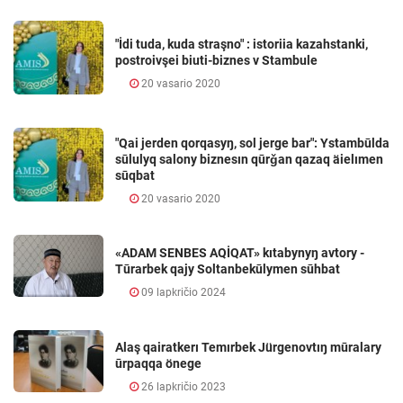
"İdi tuda, kuda straşno" : istoriia kazahstanki,
postroivşei biuti-biznes v Stambule
20 vasario 2020
"Qai jerden qorqasyŋ, sol jerge bar": Ystambūlda
sūlulyq salony biznesın qūrǧan qazaq äielımen
sūqbat
20 vasario 2020
«ADAM SENBES AQİQAT» kıtabynyŋ avtory -
Tūrarbek qajy Soltanbekūlymen sūhbat
09 lapkričio 2024
Alaş qairatkerı Temırbek Jürgenovtıŋ mūralary
ūrpaqqa önege
26 lapkričio 2023