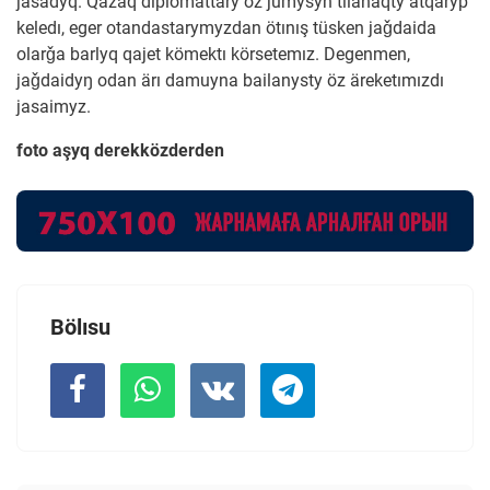
jasadyq. Qazaq diplomattary öz jūmysyn tiianaqty atqaryp
keledı, eger otandastarymyzdan ötınış tüsken jaǧdaida
olarǧa barlyq qajet kömektı körsetemız. Degenmen,
jaǧdaidyŋ odan ärı damuyna bailanysty öz äreketımızdı
jasaimyz.
foto aşyq derekközderden
Bölısu