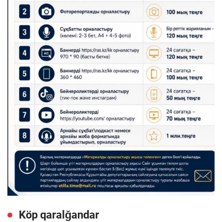
Köp qaralǧandar