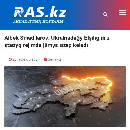
Aibek Smadiiarov: Ukrainadaǧy Elşılıgımız
ştattyq rejimde jūmys ıstep keledı
23 lapkričio 2024
Jaŋalyq