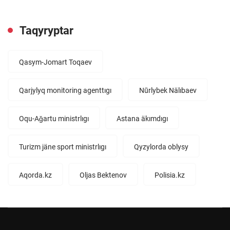
Taqyryptar
Qasym-Jomart Toqaev
Qarjylyq monitoring agenttıgı
Nūrlybek Nälıbaev
Oqu-Aǧartu ministrlıgı
Astana äkımdıgı
Turizm jäne sport ministrlıgı
Qyzylorda oblysy
Aqorda.kz
Oljas Bektenov
Polisia.kz