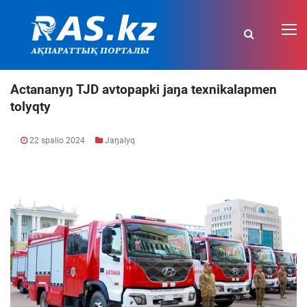
Actananyŋ TJD avtopapki jaŋa texnikalapmen
tolyqty
22 spalio 2024
Jaŋalyq