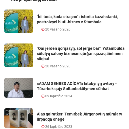
"İdi tuda, kuda straşno" : istoriia kazahstanki,
postroivşei biuti-biznes v Stambule
20 vasario 2020
"Qai jerden qorqasyŋ, sol jerge bar": Ystambūlda
sūlulyq salony biznesın qūrǧan qazaq äielımen
sūqbat
20 vasario 2020
«ADAM SENBES AQİQAT» kıtabynyŋ avtory -
Tūrarbek qajy Soltanbekūlymen sūhbat
09 lapkričio 2024
Alaş qairatkerı Temırbek Jürgenovtıŋ mūralary
ūrpaqqa önege
26 lapkričio 2023