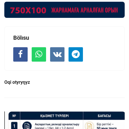
Bölısu
Oqi otyryŋyz