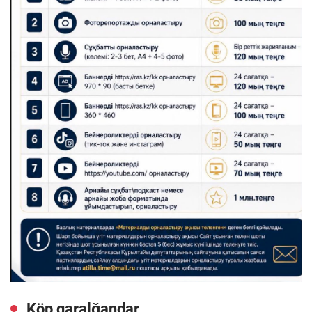
Köp qaralǧandar