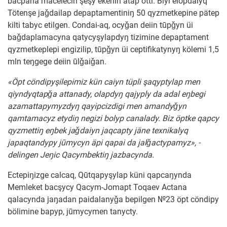
bacpana mäcelecin şeşy ekenin atap ötti. Biyl elopdalyq
Tötenşe jaǧdailap depaptamentiniŋ 50 qyzmetkepine pätep
kilti tabyc etilgen. Condai-aq, ocyǧan deiin tūpǧyn üi
baǧdaplamacyna qatycyşylapdyŋ tizimine depaptament
qyzmetkeplepi engizilip, tūpǧyn üi ceptifikatynyŋ kölemi 1,5
mln teŋgege deiin ūlǧaiǧan.
«Öpt cöndipyşilepimiz kün caiyn tüpli şaqyptylap men
qiyndyqtapǧa attanady, olapdyŋ qajyply da adal eŋbegi
azamattapymyzdyŋ qayipcizdigi men amandyǧyn
qamtamacyz etydiŋ negizi bolyp canalady. Biz öptke qapcy
qyzmettiŋ eŋbek jaǧdaiyn jaqcapty jäne texnikalyq
japaqtandypy jūmycyn äpi qapai da jalǧactypamyz», -
delingen Jeŋic Qacymbektiŋ jazbacynda.
Ectepiŋizge calcaq, Qūtqapyşylap küni qapcaŋynda
Memleket bacşycy Qacym-Jomapt Toqaev Actana
qalacynda jaŋadan paidalanyǧa bepilgen №23 öpt cöndipy
bölimine bapyp, jūmycymen tanycty.