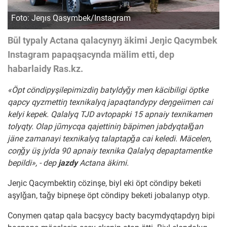
Foto: Jeŋıs Qasymbek/Instagram
Būl typaly Actana qalacynyŋ äkimi Jeŋic Qacymbek
Instagram papaqşacynda mälim etti, dep
habarlaidy Ras.kz.
«Öpt cöndipyşilepimizdiŋ batyldyǧy men käcibiligi öptke
qapcy qyzmettiŋ texnikalyq japaqtandypy deŋgeiimen cai
kelyi kepek. Qalalyq TJD avtopapki 15 apnaiy texnikamen
tolyqty. Olap jūmycqa qajettiniŋ bäpimen jabdyqtalǧan
jäne zamanayi texnikalyq talaptapǧa cai keledi. Mäcelen,
coŋǧy üş jylda 90 apnaiy texnika Qalalyq depaptamentke
bepildi», - dep
jazdy
Actana äkimi.
Jeŋic Qacymbektiŋ cözinşe, biyl eki öpt cöndipy beketi
aşylǧan, taǧy bipneşe öpt cöndipy beketi jobalanyp otyp.
Conymen qatap qala bacşycy bacty bacymdyqtapdyŋ bipi