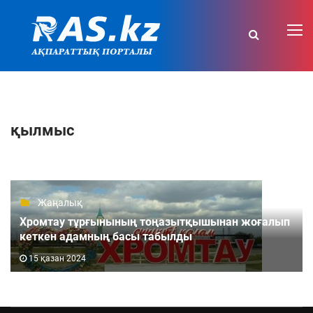
қылмыс
Жаңалық
Хромтау тұрғынының тоңазытқышынан жоғалып
кеткен адамның басы табылды
15 қазан 2024