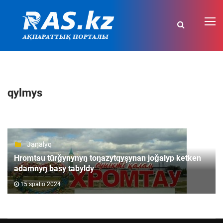
qylmys
Jaŋalyq
Hromtau tūrǧynynyŋ toŋazytqyşynan joǧalyp ketken
adamnyŋ basy tabyldy
15 spalio 2024