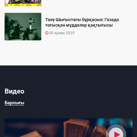
Таяу Шығыстағы бұрқасын: Газада
тоғысқан мүдделер қақтығысы
30 қазан 2025
Видео
Барлығы