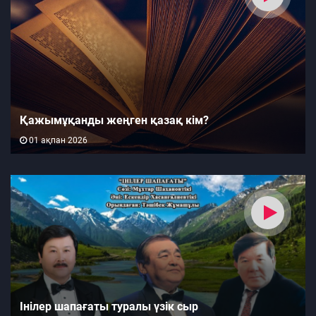
Қажымұқанды жеңген қазақ кім?
01 ақпан 2026
Інілер шапағаты туралы үзік сыр