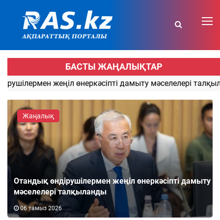
БАСТЫ ЖАҢАЛЫҚТАР
лермен жеңіл өнеркәсіпті дамыту мәселелері талқыланды
Жаңалық
Отандық өндірушілермен жеңіл өнеркәсіпті дамыту
мәселелері талқыланды
06 тамыз 2026