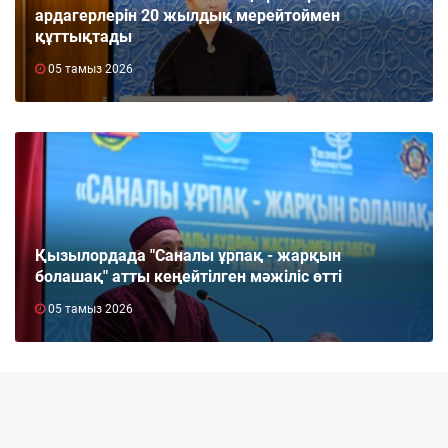
ардагерлерін 20 жылдық мерейтоймен
құттықтады
05 тамыз 2026
Қызылордада "Саналы ұрпақ - жарқын
болашақ" атты кеңейтілген мәжіліс өтті
05 тамыз 2026