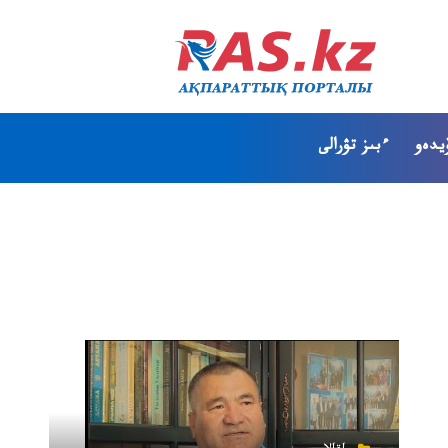
يدەو
ءبىز تۋرالى