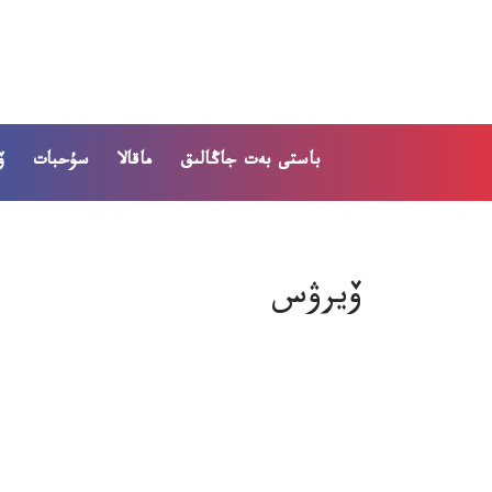
باستى بەت
جاڭالىق
ماقالا
سۇحبات
ۆ
ۆيرۋس