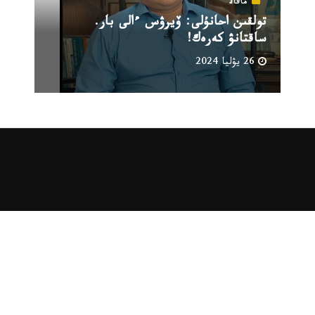
ماقالا
تولقىن احانۇلى: ۆيرۋس ءالى بار.
ساقتانۋ كەرەك!
26 يۋليا 2024