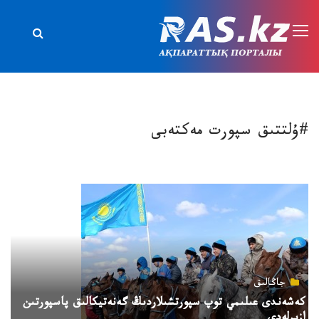
#ۇلتتىق سپورت مەكتەبى
جاڭالىق
كەشەندى عىلىمي توپ سپورتشىلاردىڭ گەنەتيكالىق پاسپورتىن
ازىرلەدى