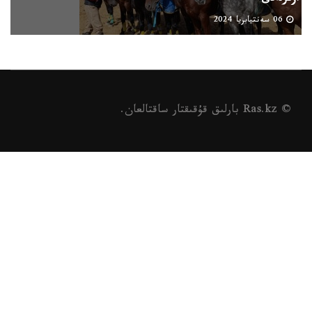
06 سەنتيابريا 2024
© Ras.kz بارلىق قۇقىقتار ساقتالعان.