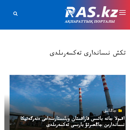
تكش نىساندارى تەكسەرىلدى
جاڭالىق
اقمولا جانە باتىس قازاقستان وبلىستارىنداعى ەنەرگەتيكا
نىساندارىن جاڭعىرتۋ بارىسى تەكسەرىلدى