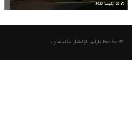
25 اۆگۋستا 2025
© Ras.kz بارلىق قۇقىقتار ساقتالعان.