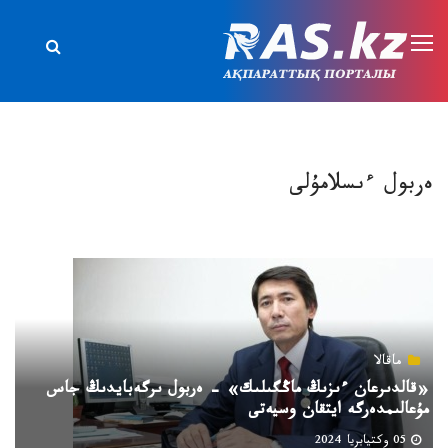
ەربول ءىسلامۇلى
ماقالا
«قالدىرعان ءىزىڭ ماڭگىلىك» – ەربول ىرگەبايدىڭ جاس
مۇعالىمدەرگە ايتقان وسيەتى
05 وكتيابريا 2024