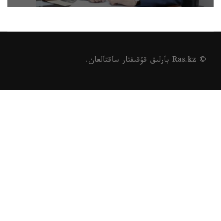
© Ras.kz بارلىق قۇقىقتار ساقتالعان.