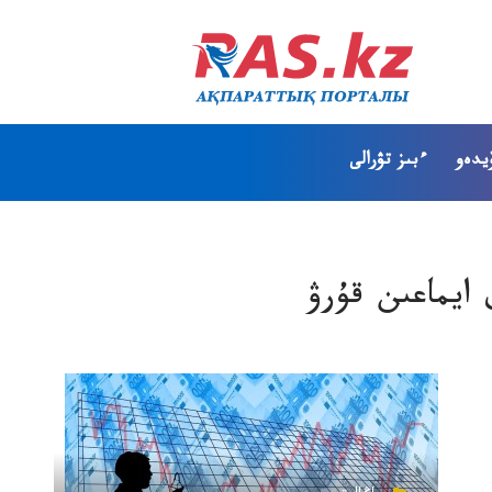
يدەو
ءبىز تۋرالى
 ايماعىن قۇرۋ