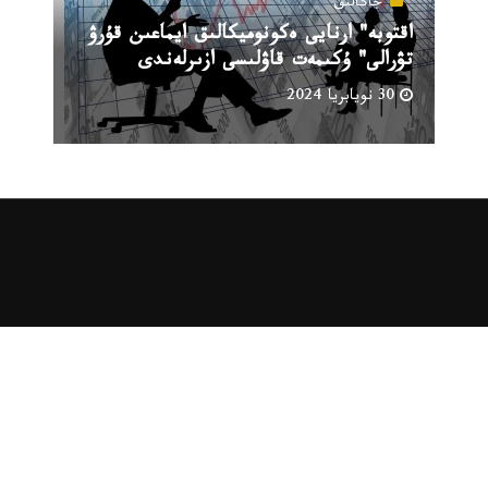
جاڭالىق
اقتوبە" ارنايى ەكونوميكالىق ايماعىن قۇرۋ
تۋرالى" ۇكىمەت قاۋلىسى ازىرلەندى
30 نويابريا 2024