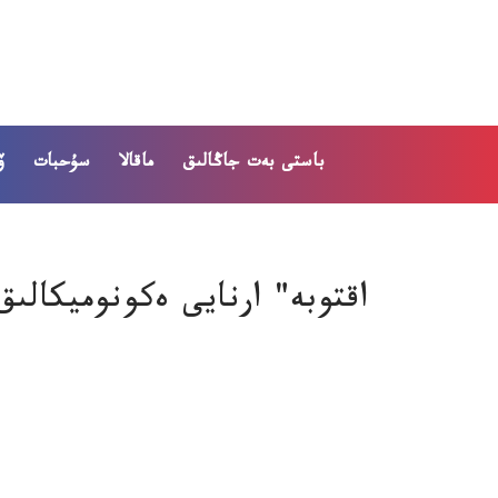
باستى بەت
جاڭالىق
ماقالا
سۇحبات
ۆ
اقتوبە" ارنايى ەكونوميكالىق