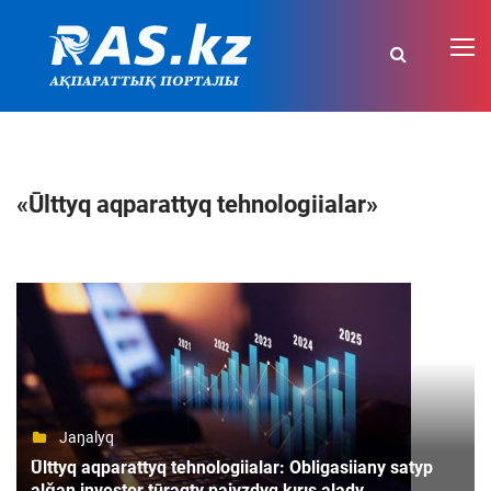
«Ūlttyq aqparattyq tehnologiialar»
Jaŋalyq
Ūlttyq aqparattyq tehnologiialar: Obligasiiany satyp
alǧan investor tūraqty paiyzdyq kırıs alady