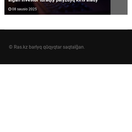
08 sausio 2025
© Ras.kz barlyq qūqyqtar saqtalǧan.