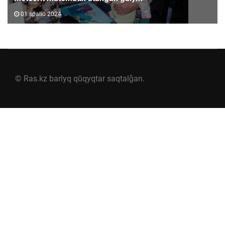
01 spalio 2024
© Ras.kz barlyq qūqyqtar saqtalǧan.