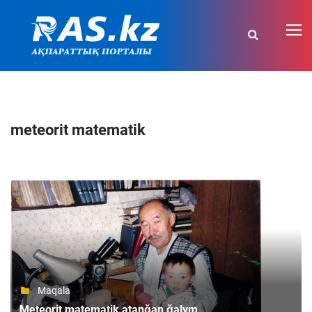
meteorit matematik
Maqala
Meteorit matematik atanǧan ǧalym