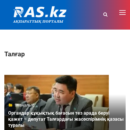
Талғар
Жаңалық
Органдар құқықтық бағасын тез арада беруі
қажет – депутат Талғардағы жасөспірімнің қазасы
туралы