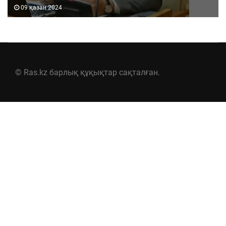
09 қазан 2024
© Ras.kz барлық құқықтар сақталған.