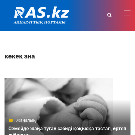
көкек ана
Жаңалық
Семейде жаңа туған сәбиді қоқысқа тастап, өртеп
жіберген