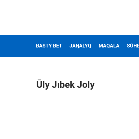
BASTY BET
JAŊALYQ
MAQALA
SŪH
Ūly Jıbek Joly