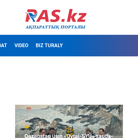
BAT
VIDEO
BIZ TURALY
Jaŋalyq
Qazaqstan üşın «Qytai-ŞYŪ» sauda-