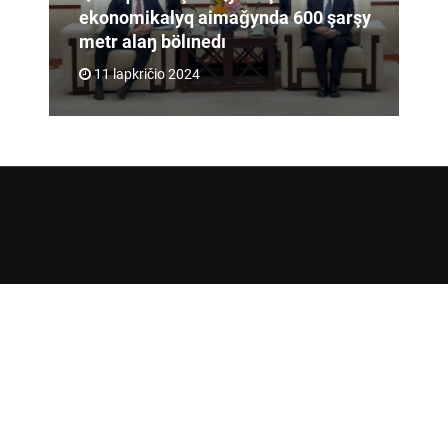
ekonomikalyq aimaǧynda 600 şarşy
metr alaŋ bölınedı
11 lapkričio 2024