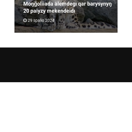
Moŋǧoliiada älemdegı qar barysynyŋ
20 paiyzy mekendeidı
29 spalio 2024