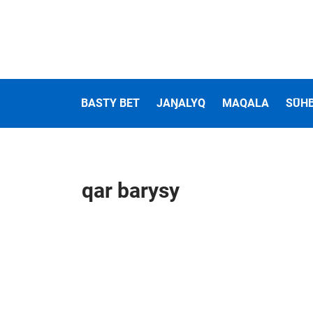
BASTY BET
JAŊALYQ
MAQALA
SŪH
qar barysy