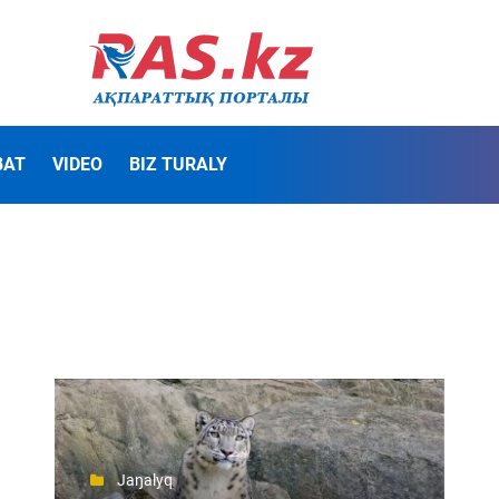
BAT
VIDEO
BIZ TURALY
Jaŋalyq