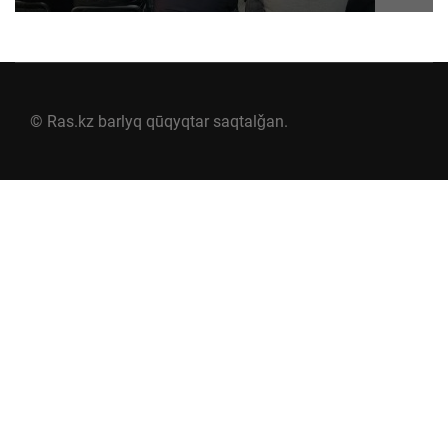
© Ras.kz barlyq qūqyqtar saqtalǧan.