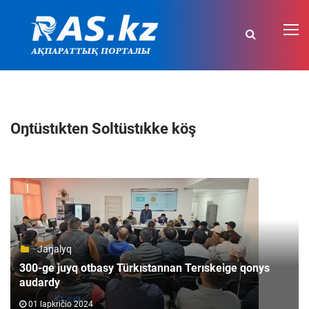
Oŋtüstıkten Soltüstıkke köş
Jaŋalyq
300-ge juyq otbasy Türkıstannan Terıskeige qonys
audardy
01 lapkričio 2024