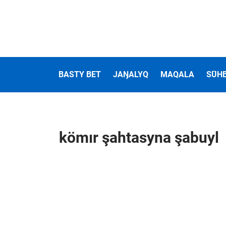
BASTY BET
JAŊALYQ
MAQALA
SŪH
kömır şahtasyna şabuyl