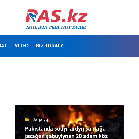
BAT
VIDEO
BIZ TURALY
Jaŋalyq
Päkıstanda sodyrlardyŋ şahtaǧa
jasaǧan şabuylynan 20 adam köz