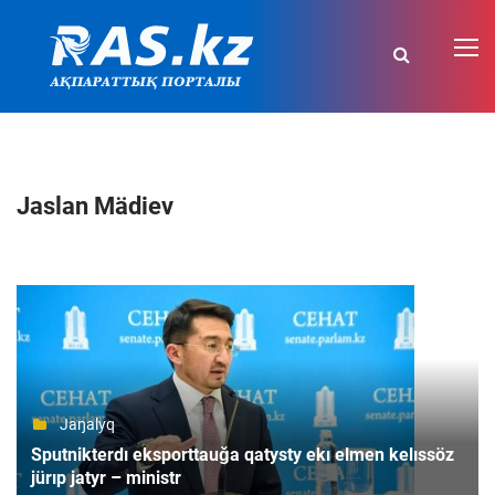
Jaslan Mädiev
Jaŋalyq
Sputnikterdı eksporttauǧa qatysty ekı elmen kelıssöz
jürıp jatyr – ministr