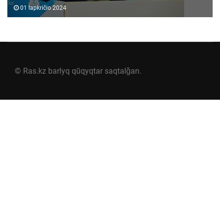
01 lapkričio 2024
© Ras.kz barlyq qūqyqtar saqtalǧan.