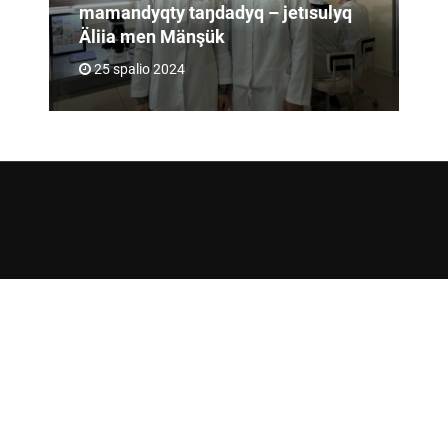
mamandyqty taŋdadyq – jetısulyq
Äliia men Mänşük
25 spalio 2024