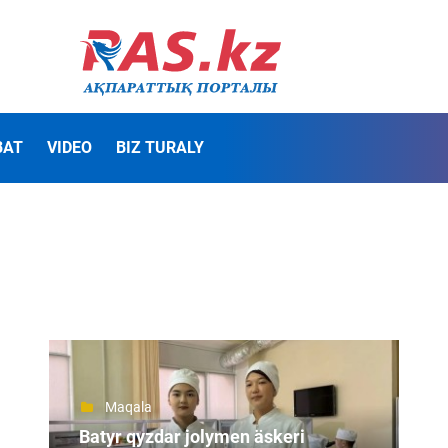
BAT
VIDEO
BIZ TURALY
Maqala
Batyr qyzdar jolymen äskeri