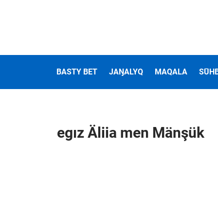
BASTY BET
JAŊALYQ
MAQALA
SŪH
egız Äliia men Mänşük