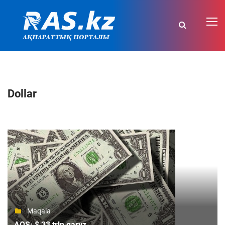
Dollar
Maqala
AQŞ: $ 33 trln qaryz