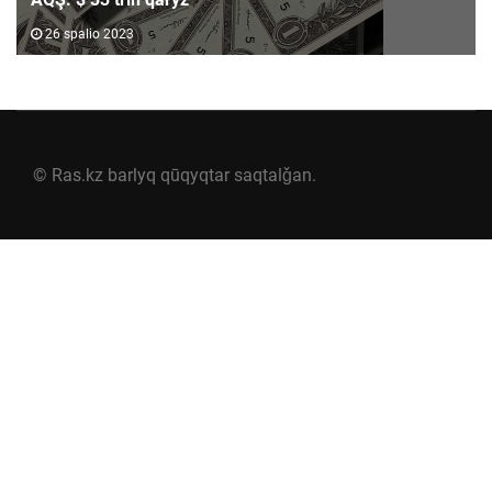
26 spalio 2023
© Ras.kz barlyq qūqyqtar saqtalǧan.