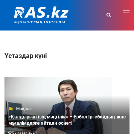
Ұстаздар күні
Мақала
«Қалдырған ізің мәңгілік» – Ербол Іргебайдың жас
мұғалімдерге айтқан өсиеті
05 қазан 2024