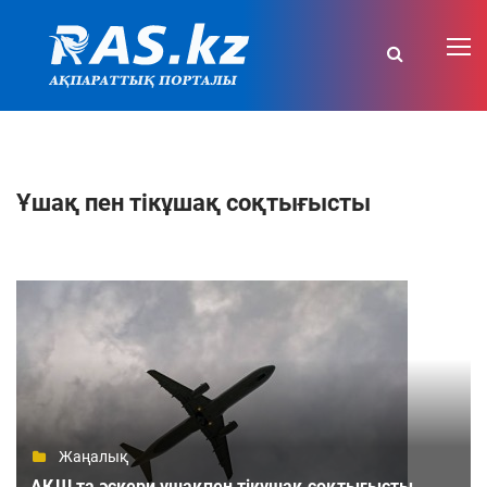
Ұшақ пен тікұшақ соқтығысты
Жаңалық
АҚШ та әскери ұшақпен тікұшақ соқтығысты