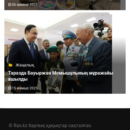
06 мамыр 2025
Жаңалық
Таразда Бауыржан Момышұлының мұражайы
ашылды
15 мамыр 2025
© Ras.kz барлық құқықтар сақталған.