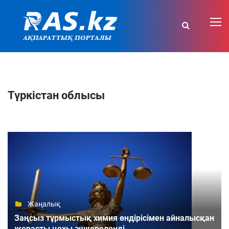
Түркістан облысы
Жаңалық
Заңсыз тұрмыстық химия өндірісімен айналысқан
жерасты цехы әшкереленді