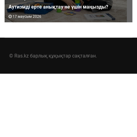
Аутизмді ерте анықтау не үшін маңызды?
17 маусым 2026
© Ras.kz барлық құқықтар сақталған.