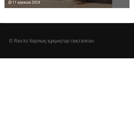
11 қараша 2024
© Ras.kz барлық құқықтар сақталған.