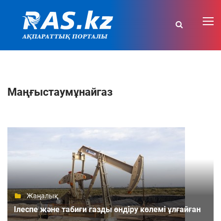
Маңғыстаумұнайгаз
Жаңалық
Ілеспе және табиғи газды өндіру көлемі ұлғайған