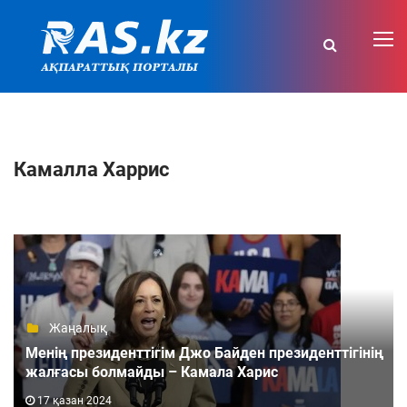
Камалла Харрис
Жаңалық
Менің президенттігім Джо Байден президенттігінің
жалғасы болмайды – Камала Харис
17 қазан 2024