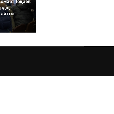
омарт Тоқаев
ердің
 айтты