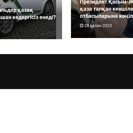
Президент Қасым-Ж
қаза тапқан кеншіл
ильдер қазақ
отбасыларына көңіл
шан кедергісіз енеді?
28 қазан 2023