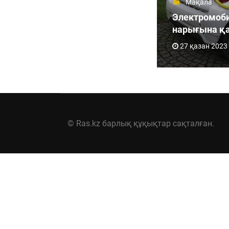
Мақала
Электромоб
нарығына қа
27 қазан 2023
© Ras.kz барлық құқықтар сақталған.