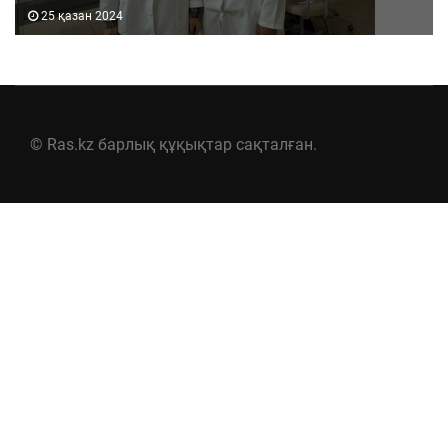
25 қазан 2024
© Ras.kz барлық құқықтар сақталған.