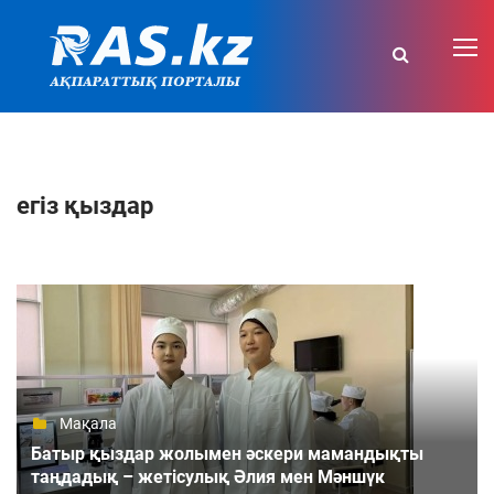
егіз қыздар
Мақала
Батыр қыздар жолымен әскери мамандықты
таңдадық – жетісулық Әлия мен Мәншүк