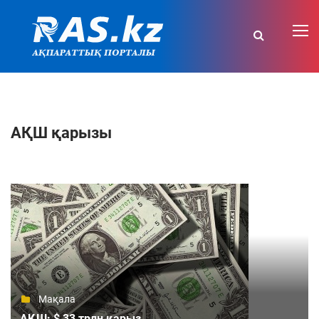
АҚШ қарызы
Мақала
АҚШ: $ 33 трлн қарыз