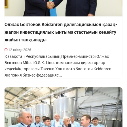
Олжас Бектенов Keidanren делегациясымен қазақ-
жапон инвестициялық ынтымақтастығын кеңейту
жайын талқылады
12 шілде 2026
Қазақстан Республикасының Премьер-министрі Олжас
Бектенов Mitsui O.S.K. Lines компаниясы директорлар
кеңесінің төрағасы Такеши Хашимото бастаған Keidanren
Жапония бизнес федерацияс...