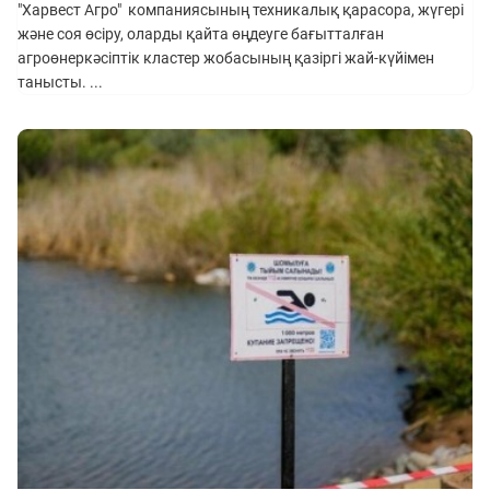
"Харвест Агро" компаниясының техникалық қарасора, жүгері
және соя өсіру, оларды қайта өңдеуге бағытталған
агроөнеркәсіптік кластер жобасының қазіргі жай-күйімен
танысты. ...