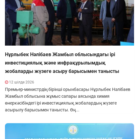
Нұрлыбек Нәлібаев Жамбыл облысындағы ірі
инвестициялық және инфрақұрылымдық
жобаларды жүзеге асыру барысымен танысты
12 шілде 2026
Премьер-министрдің бірінші орынбасары Нұрлыбек Нәлібаев
Жамбыл облысына жұмыс сапары аясында химия
өнеркәсібіндегі ірі инвестициялық жобалардың жүзеге
асырылу барысымен танысты. Өң...