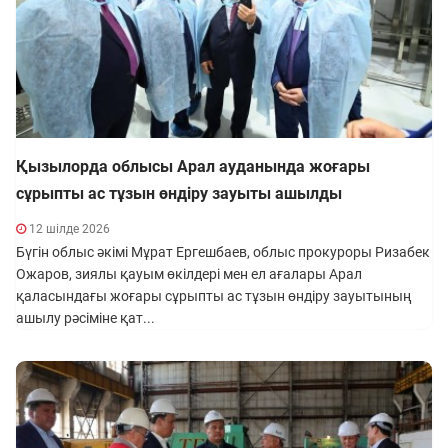
Қызылорда облысы Арал ауданында жоғары
сұрыпты ас тұзын өндіру зауыты ашылды
12 шілде 2026
Бүгін облыс әкімі Мұрат Ергешбаев, облыс прокуроры Ризабек
Ожаров, зиялы қауым өкілдері мен ел ағалары Арал
қаласындағы жоғары сұрыпты ас тұзын өндіру зауытының
ашылу рәсіміне қат...