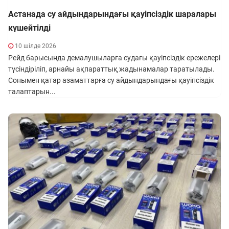
Астанада су айдындарындағы қауіпсіздік шаралары
күшейтілді
10 шілде 2026
Рейд барысында демалушыларға судағы қауіпсіздік ережелері
түсіндіріліп, арнайы ақпараттық жадынамалар таратылады.
Сонымен қатар азаматтарға су айдындарындағы қауіпсіздік
талаптарын...