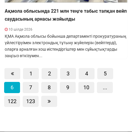
Ақмола облысында 221 млн теңге табыс тапқан вейп
саудасының арнасы жойылды
10 шілде 2026
ҚМА Ақмола облысы бойынша департаменті прокуратураның
үйлестіруімен электрондық тұтыну жүйелерін (вейптерді),
оларға арналған хош иістендіргіштер мен сұйықтықтарды
заңсыз өткізумен...
1
2
3
4
5
6
7
8
9
10
...
122
123