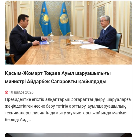
Қасым-Жомарт Тоқаев Ауыл шаруашылығы
министрі Айдарбек Сапаровты қабылдады
10 шілде 2026
Президентке егістік алқаптарын әртараптандыру, шаруаларға
жеңілдетілген несие беру тетігін арттыру, ауылшаруашылық
техникалары лизингін дамыту жұмыстары жайында мәлімет
берілді.Айд...