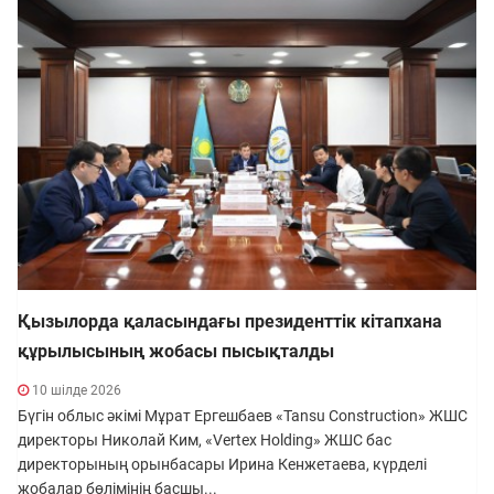
Қызылорда қаласындағы президенттік кітапхана
құрылысының жобасы пысықталды
10 шілде 2026
Бүгін облыс әкімі Мұрат Ергешбаев «Tansu Construction» ЖШС
директоры Николай Ким, «Vertex Holding» ЖШС бас
директорының орынбасары Ирина Кенжетаева, күрделі
жобалар бөлімінің басшы...