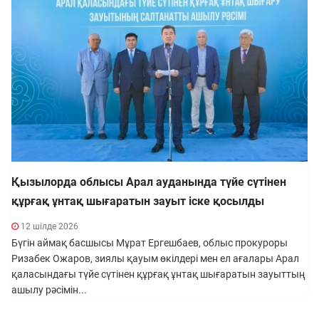
Қызылорда облысы Арал ауданында түйе сүтінен
құрғақ ұнтақ шығаратын зауыт іске қосылды
12 шілде 2026
Бүгін аймақ басшысы Мұрат Ергешбаев, облыс прокуроры
Ризабек Ожаров, зиялы қауым өкілдері мен ел ағалары Арал
қаласындағы түйе сүтінен құрғақ ұнтақ шығаратын зауыттың
ашылу рәсімін...